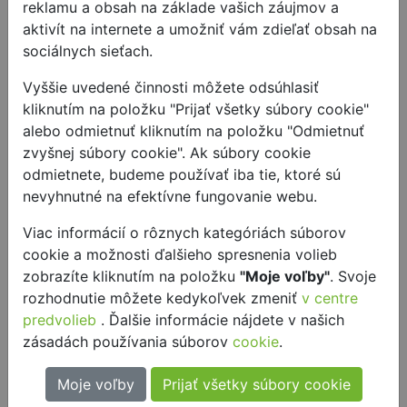
reklamu a obsah na základe vašich záujmov a
požiadavka za 24 hodín zmaže.
aktivít na internete a umožniť vám zdieľať obsah na
Tým je Vaša časť hotová. My si teraz všetko
sociálnych sieťach.
skontrolujeme a pripravíme na rozosielku.
Vyššie uvedené činnosti môžete odsúhlasiť
Darčeky odosielame do 14 dní od obdržania
kliknutím na položku "Prijať všetky súbory cookie"
Vašej požiadavky.
alebo odmietnuť kliknutím na položku "Odmietnuť
zvyšnej súbory cookie". Ak súbory cookie
Vybrať si môžete z týchto darčekov:
odmietnete, budeme používať iba tie, ktoré sú
nevyhnutné na efektívne fungovanie webu.
Panvica Nordic Profi Ø 24 cm (07.4107.6290)
Viac informácií o rôznych kategóriách súborov
Detský set Mimoni 6 ks (12.8607.9964)
cookie a možnosti ďalšieho spresnenia volieb
Set ploskačky Manhattan 6 ks (06.0352.9990)
zobrazíte kliknutím na položku
"Moje voľby"
. Svoje
rozhodnutie môžete kedykoľvek zmeniť
v centre
Varič na jedno vajce KITCHENminis® (04.1522.0011)
predvolieb
. Ďalšie informácie nájdete v našich
zásadách používania súborov
cookie
.
Predlžovací kábel Ambient (04.1904.0011)
Sada steakových príborov 12 ks (12.8023.9990)
Moje voľby
Prijať všetky súbory cookie