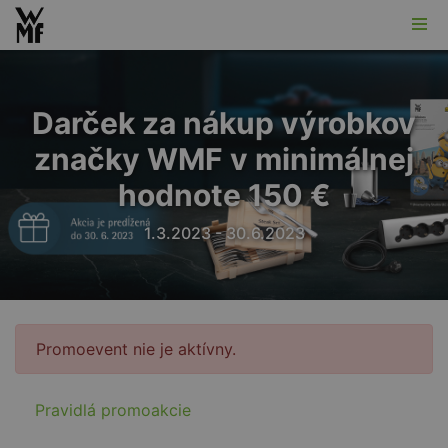
Darček za nákup výrobkov
značky WMF v minimálnej
hodnote 150 €
1.3.2023 - 30.6.2023
Promoevent nie je aktívny.
Pravidlá promoakcie