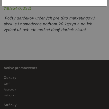
Nôž šéfkuchára Spitzenklasse Plus 15 cm
(18.9547.6032)
Počty darčekov určených pre túto marketingovú
akciu sú obmedzené počtom 20 ks/typ a po ich
vydaní už nebude možné daný darček získať.
Active promoevents
Odkazy
Wmf
Facebook
Instagram
Stránky