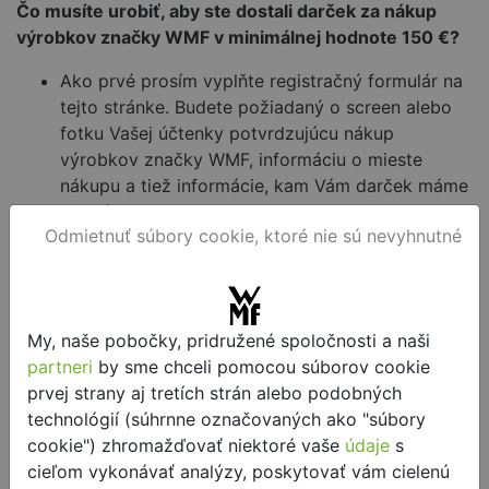
Čo musíte urobiť, aby ste dostali darček za nákup
výrobkov značky WMF v minimálnej hodnote 150 €?
Ako prvé prosím vyplňte registračný formulár na
tejto stránke. Budete požiadaný o screen alebo
fotku Vašej účtenky potvrdzujúcu nákup
výrobkov značky WMF, informáciu o mieste
nákupu a tiež informácie, kam Vám darček máme
zaslať.
Odmietnuť súbory cookie, ktoré nie sú nevyhnutné
Platí hodnota nákupu uvedená na jednej účtenke.
Účtenky nemožno sčítať.
V súlade s pravidlami akcie má každý spotrebiteľ
My, naše pobočky, pridružené spoločnosti a naši
po dosiahnutí minimálnej hodnoty nákupu 150 €
partneri
by sme chceli pomocou súborov cookie
nárok na 1 darček.
prvej strany aj tretích strán alebo podobných
technológií (súhrnne označovaných ako "súbory
Po odoslaní formulára Vám príde e-mail, v
cookie") zhromažďovať niektoré vaše
údaje
s
ktorom skontrolujte Vami zadané údaje a
cieľom vykonávať analýzy, poskytovať vám cielenú
potvrďte. Bez tohto potvrdenia sa Vaša