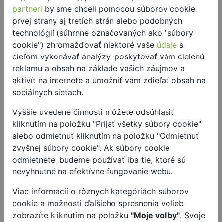
produktov musí byť splnená aj po uplatnení zľavy.
partneri
by sme chceli pomocou súborov cookie
prvej strany aj tretích strán alebo podobných
V súlade s pravidlami akcie má každý spotrebiteľ
technológií (súhrnne označovaných ako "súbory
nárok na počet darčekov podľa dosiahnutej
cookie") zhromažďovať niektoré vaše
údaje
s
hodnoty nákupu, maximálne však 2 darčeky:
cieľom vykonávať analýzy, poskytovať vám cielenú
Pri nákupe WMF výrobkov v hodnote nad 120€ = 1
reklamu a obsah na základe vašich záujmov a
darček
aktivít na internete a umožniť vám zdieľať obsah na
sociálnych sieťach.
Pri nákupu WMF výrobkov v hodnote nad 240€ = 2
darčeky
Vyššie uvedené činnosti môžete odsúhlasiť
kliknutím na položku "Prijať všetky súbory cookie"
Po odoslaní formulára Vám prijde e-mail, v
alebo odmietnuť kliknutím na položku "Odmietnuť
ktorom si skontrolujte Vami zadané údaje a
zvyšnej súbory cookie". Ak súbory cookie
potvrďte. Bez tohto potvrdenia sa Vaša
odmietnete, budeme používať iba tie, ktoré sú
požiadavka do 24 hodín vymaže.
nevyhnutné na efektívne fungovanie webu.
Tým je Vaša časť hotová. Registrácia bola
Viac informácií o rôznych kategóriách súborov
úspešne odoslaná na kontrolu. V prípade
cookie a možnosti ďalšieho spresnenia volieb
nesplnenia podmienok promo akcie, Vás budeme
zobrazíte kliknutím na položku
"Moje voľby"
. Svoje