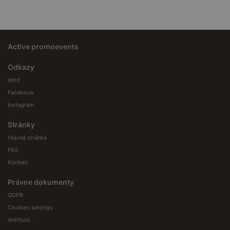
Active promoevents
Odkazy
Wmf
Facebook
Instagram
Stránky
Hlavná stránka
FAQ
Kontakt
Právne dokumenty
GDPR
Cookies settings
Antitrust