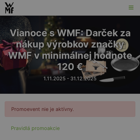
Vianoce s WMF: Darček za
nákup výrobkov značky
WMF v minimálnej hodnote
120 €
1.11.2025 - 31.12.2025
Promoevent nie je aktívny.
Pravidlá promoakcie